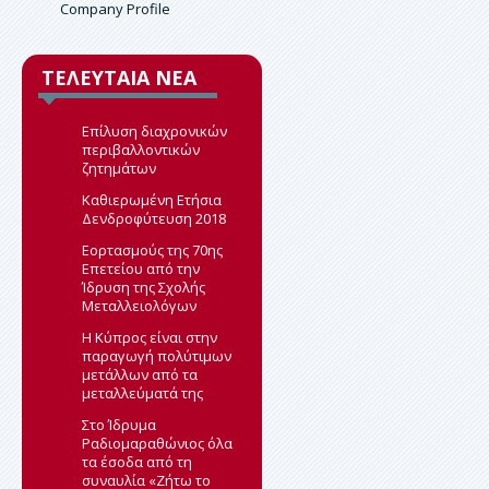
Ερευνητικό Πρόγραμμα
Company Profile
Περιβαλλοντικές Δηλώσεις
ΤΕΛΕΥΤΑΙΑ ΝΕΑ
Επίλυση διαχρονικών
περιβαλλοντικών
ζητημάτων
Καθιερωμένη Ετήσια
Δενδροφύτευση 2018
Εορτασμούς της 70ης
Επετείου από την
Ίδρυση της Σχολής
Μεταλλειολόγων
H Kύπρος είναι στην
παραγωγή πολύτιμων
μετάλλων από τα
μεταλλεύματά της
Στο Ίδρυμα
Ραδιομαραθώνιος όλα
τα έσοδα από τη
συναυλία «Ζήτω το