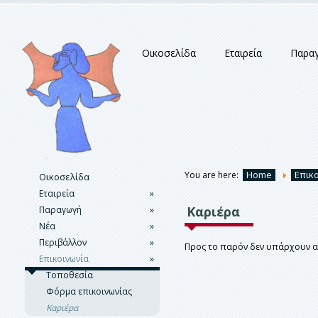
Οικοσελίδα
Εταιρεία
Παρα
Home
Επικ
You are here:
Οικοσελίδα
Εταιρεία
»
Καριέρα
Παραγωγή
Ιστορικό
»
Νέα
Παρουσίαση
Παραγωγική Διαδικασία
»
Περιβάλλον
Δημιουργία
Δυναμικότητα Παραγωγής
Εκδηλώσεις
»
Προς το παρόν δεν υπάρχουν αν
Επικοινωνία
Βραβεία
Στατιστικά Διαδικασίας
Δελτία Τύπου &
Περιβαλλοντική Πολιτική
»
Ανακοινώσεις
Ασφάλεια & Υγεία
Μεταλλευτικά Αποθέματα
Τοποθεσία
Μεθοδολογία Εκτίμησης
Φόρμα επικοινωνίας
Αποθεμάτων
Καριέρα